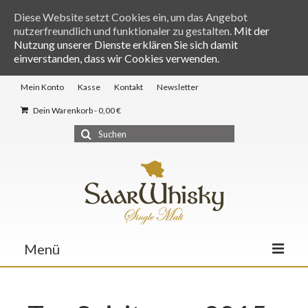
Diese Website setzt Cookies ein, um das Angebot
nutzerfreundlich und funktionaler zu gestalten.
Mit der
Nutzung unserer Dienste erklären Sie sich damit
einverstanden, dass wir Cookies verwenden.
Mein Konto
Kasse
Kontakt
Newsletter
Dein Warenkorb
-
0,00
€
Suche
nach:
Menü
Shop